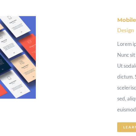
Mobil
Design
Lorem ip
Nunc sit
Ut sodal
dictum. 
sceleris
sed, ali
euismod [
LEAR