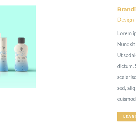
Brandi
Design
Lorem ip
Nunc sit
Ut sodal
dictum. 
sceleris
sed, ali
euismod [
LEAR