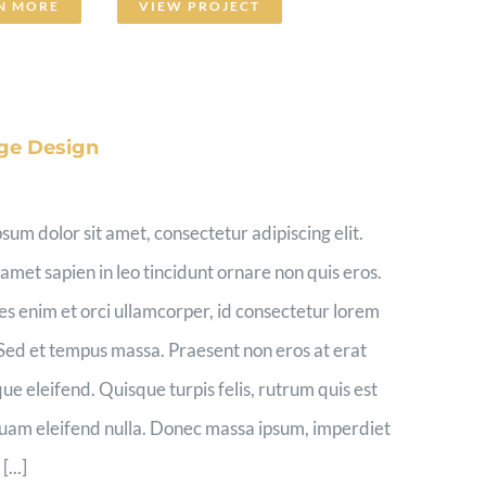
N MORE
VIEW PROJECT
ge Design
sum dolor sit amet, consectetur adipiscing elit.
 amet sapien in leo tincidunt ornare non quis eros.
es enim et orci ullamcorper, id consectetur lorem
Sed et tempus massa. Praesent non eros at erat
que eleifend. Quisque turpis felis, rutrum quis est
quam eleifend nulla. Donec massa ipsum, imperdiet
...]