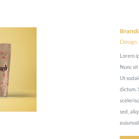
Brand
Design
Lorem ip
Nunc sit
Ut sodal
dictum. 
sceleris
sed, ali
euismod [