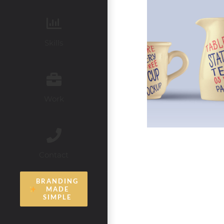
Skills
Work
Contact
BRANDING
MADE
SIMPLE