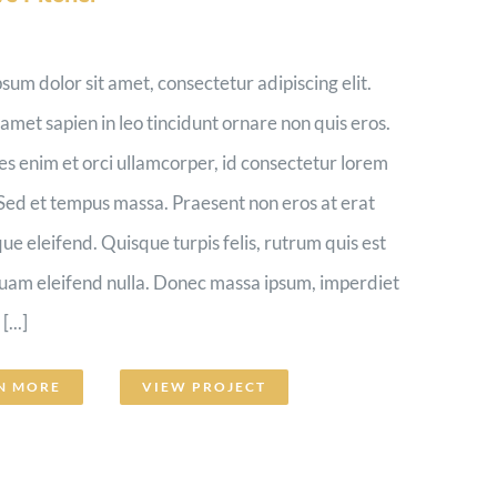
sum dolor sit amet, consectetur adipiscing elit.
 amet sapien in leo tincidunt ornare non quis eros.
es enim et orci ullamcorper, id consectetur lorem
Sed et tempus massa. Praesent non eros at erat
que eleifend. Quisque turpis felis, rutrum quis est
quam eleifend nulla. Donec massa ipsum, imperdiet
...]
N MORE
VIEW PROJECT