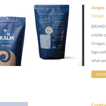
Angle 
Design
BRAND I
middle o
Oregon a
logo and
what we
LEAR
Creati