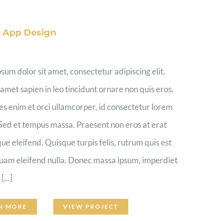
e App Design
sum dolor sit amet, consectetur adipiscing elit.
 amet sapien in leo tincidunt ornare non quis eros.
es enim et orci ullamcorper, id consectetur lorem
Sed et tempus massa. Praesent non eros at erat
que eleifend. Quisque turpis felis, rutrum quis est
quam eleifend nulla. Donec massa ipsum, imperdiet
...]
N MORE
VIEW PROJECT