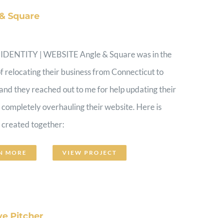
& Square
DENTITY | WEBSITE Angle & Square was in the
f relocating their business from Connecticut to
nd they reached out to me for help updating their
 completely overhauling their website. Here is
 created together:
N MORE
VIEW PROJECT
ve Pitcher