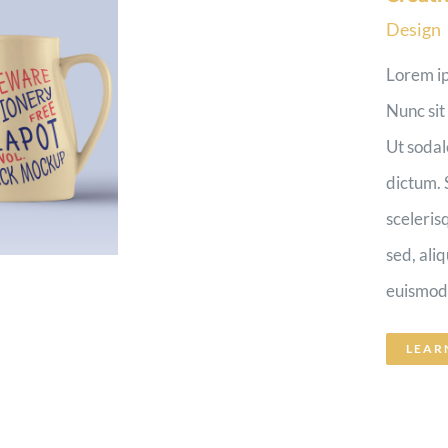
Design
Lorem ip
Nunc sit
Ut sodal
dictum. 
sceleris
sed, ali
euismod [
LEAR