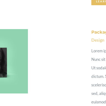
LEAR
Packa
Design
Lorem ip
Nunc sit
Ut sodal
dictum. 
sceleris
sed, ali
euismod [